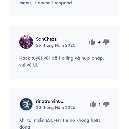
menu, it doesn't respond.
SanChezz
4
25
Tháng Năm
2026
Hack tuyệt vời để trolling và hợp pháp,
vui vẻ ✊🏻
rinatrumin079
1
23
Tháng Năm
2026
Khi tôi nhấn ESC+FN thì nó không hoạt
động