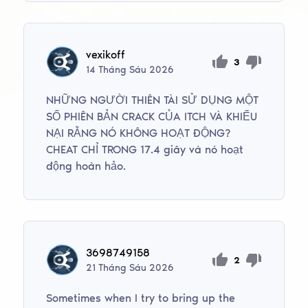
vexikoff
3
14
Tháng Sáu
2026
NHỮNG NGƯỜI THIÊN TÀI SỬ DỤNG MỘT
SỐ PHIÊN BẢN CRACK CỦA ITCH VÀ KHIẾU
NẠI RẰNG NÓ KHÔNG HOẠT ĐỘNG?
CHEAT CHỈ TRONG 17.4 giây và nó hoạt
động hoàn hảo.
3698749158
2
21
Tháng Sáu
2026
Sometimes when I try to bring up the