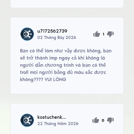
u7172562739
1
02
Tháng Bảy
2026
Bạn có thể làm như vậy được không, bạn
sẽ trở thành imp ngay cả khi không là
người dẫn chương trình và bạn có thể
troll mọi người bằng đủ màu sắc được
không???? VUI LÒNG
kostuchenkoda376
0
22
Tháng Năm
2026