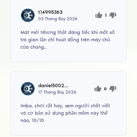
t14995363
1
03
Tháng Bảy
2026
Mát mẻ! Nhưng thật đáng tiếc khi một số
trò gian lận chỉ hoạt động trên máy chủ
của chúng..
daniel50026stefanovich
0
17
Tháng Bảy
2026
Imba, chơi rất hay, xem người chết viết
và cơ bản sử dụng phần mềm này thế
nào, 10/10