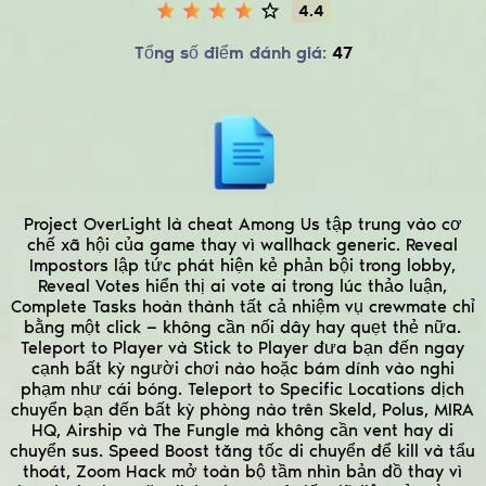
4.4
Tổng số điểm đánh giá:
47
Project OverLight là cheat Among Us tập trung vào cơ
chế xã hội của game thay vì wallhack generic. Reveal
Impostors lập tức phát hiện kẻ phản bội trong lobby,
Reveal Votes hiển thị ai vote ai trong lúc thảo luận,
Complete Tasks hoàn thành tất cả nhiệm vụ crewmate chỉ
bằng một click — không cần nối dây hay quẹt thẻ nữa.
Teleport to Player và Stick to Player đưa bạn đến ngay
cạnh bất kỳ người chơi nào hoặc bám dính vào nghi
phạm như cái bóng. Teleport to Specific Locations dịch
chuyển bạn đến bất kỳ phòng nào trên Skeld, Polus, MIRA
HQ, Airship và The Fungle mà không cần vent hay di
chuyển sus. Speed Boost tăng tốc di chuyển để kill và tẩu
thoát, Zoom Hack mở toàn bộ tầm nhìn bản đồ thay vì