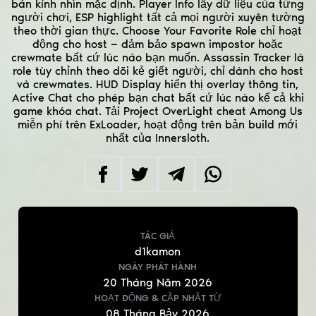
bán kính nhìn mặc định. Player Info lấy dữ liệu của từng
người chơi, ESP highlight tất cả mọi người xuyên tường
theo thời gian thực. Choose Your Favorite Role chỉ hoạt
động cho host — đảm bảo spawn impostor hoặc
crewmate bất cứ lúc nào bạn muốn. Assassin Tracker là
role tùy chỉnh theo dõi kẻ giết người, chỉ dành cho host
và crewmates. HUD Display hiển thị overlay thông tin,
Active Chat cho phép bạn chat bất cứ lúc nào kể cả khi
game khóa chat. Tải Project OverLight cheat Among Us
miễn phí trên ExLoader, hoạt động trên bản build mới
nhất của Innersloth.
TÁC GIẢ
d1kamon
NGÀY PHÁT HÀNH
20
Tháng Năm
2026
HOẠT ĐỘNG & CẬP NHẬT
TỪ
08
Tháng Bảy
2026