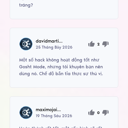
tráng?
davidmartinezlara12
2
25
Tháng Bảy
2026
Một số hack không hoạt động tốt như
Gosht Mode, nhưng tôi khuyên bạn nên
dùng nó. Chế độ bắn tỉa thực sự thú vị.
maximojaime9017
0
19
Tháng Sáu
2026