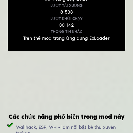
LƯỢT TẢI XUỐNG
8 533
LƯỢT KHỞI CHẠY
30 142
THÔNG TIN KHÁC
Trên thẻ mod trong ứng dụng ExLoader
Các chức năng phổ biến trong mod này
Wallhack, ESP, WH - làm nổi bật kẻ thù xuyên