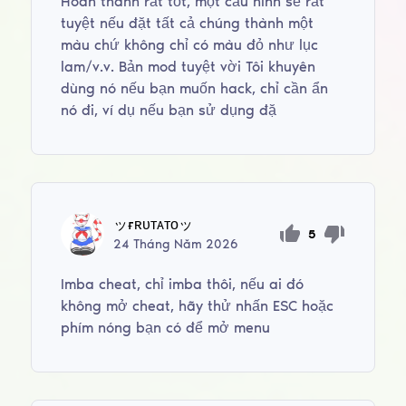
Hoàn thành rất tốt, một cấu hình sẽ rất
tuyệt nếu đặt tất cả chúng thành một
màu chứ không chỉ có màu đỏ như lục
lam/v.v. Bản mod tuyệt vời Tôi khuyên
dùng nó nếu bạn muốn hack, chỉ cần ẩn
nó đi, ví dụ nếu bạn sử dụng đặ
ッғʀᴜᴛᴀᴛᴏッ
5
24
Tháng Năm
2026
Imba cheat, chỉ imba thôi, nếu ai đó
không mở cheat, hãy thử nhấn ESC hoặc
phím nóng bạn có để mở menu