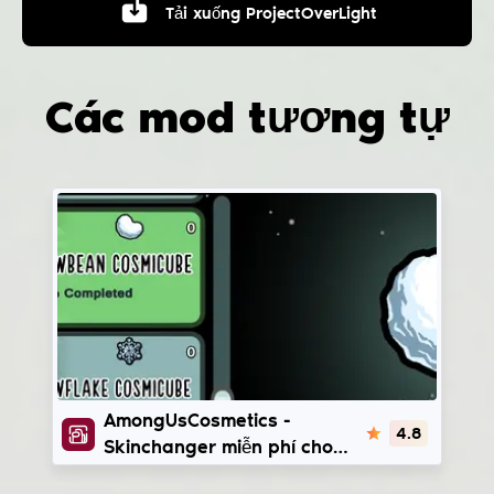
Tải xuống
ProjectOverLight
Các mod tương tự
AmongUsCosmetics
AmongUsCosmetics -
4.8
Skinchanger miễn phí cho
AmongUs