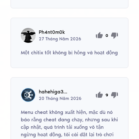
Ph4nt0m0k
0
27
Tháng Năm
2026
Một chitix tốt không bị hỏng và hoạt động
hahehiga3285
9
20
Tháng Năm
2026
Menu cheat không xuất hiện, mặc dù nó
báo rằng cheat đang chạy, nhưng sau khi
cập nhật, quá trình tải xuống vô tận
ngừng hoạt động, tôi cài đặt lại trò chơi