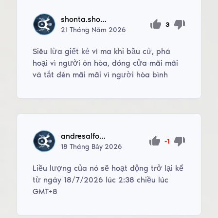
shonta.shon61
3
21
Tháng Năm
2026
Siêu lừa giết kẻ vì ma khi bầu cử, phá
hoại vì người ôn hòa, đóng cửa mãi mãi
và tắt đèn mãi mãi vì người hòa bình
andresalfonsoagapito0508
-1
18
Tháng Bảy
2026
Liều lượng của nó sẽ hoạt động trở lại kể
từ ngày 18/7/2026 lúc 2:38 chiều lúc
GMT+8