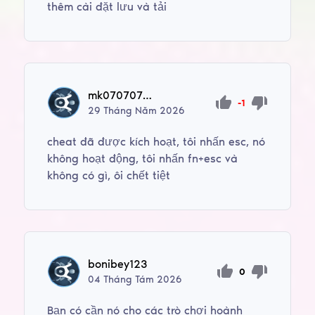
thêm cài đặt lưu và tải
mk0707070779
-1
29
Tháng Năm
2026
cheat đã được kích hoạt, tôi nhấn esc, nó
không hoạt động, tôi nhấn fn+esc và
không có gì, ôi chết tiệt
bonibey123
0
04
Tháng Tám
2026
Bạn có cần nó cho các trò chơi hoành