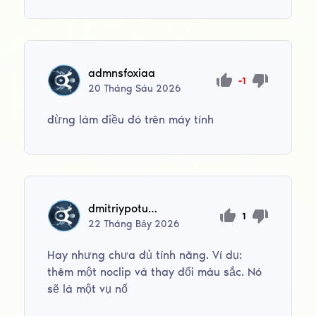
admnsfoxiaa
-1
20
Tháng Sáu
2026
đừng làm điều đó trên máy tính
dmitriypotuzniy
1
22
Tháng Bảy
2026
Hay nhưng chưa đủ tính năng. Ví dụ:
thêm một noclip và thay đổi màu sắc. Nó
sẽ là một vụ nổ