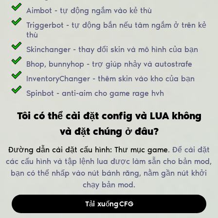
Aimbot - tự động ngắm vào kẻ thù
Triggerbot - tự động bắn nếu tâm ngắm ở trên kẻ
thù
Skinchanger - thay đổi skin và mô hình của bạn
Bhop, bunnyhop - trợ giúp nhảy và autostrafe
InventoryChanger - thêm skin vào kho của bạn
Spinbot - anti-aim cho game rage hvh
Tôi có thể cài đặt config và LUA không
và đặt chúng ở đâu?
Đường dẫn cài đặt cấu hình:
Thư mục game
.
Để cài đặt
các cấu hình và tập lệnh lua được làm sẵn cho bản mod,
bạn có thể nhấp vào nút bánh răng, nằm gần nút khởi
chạy bản mod.
Tải xuống
CFG