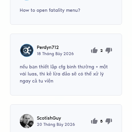
How to open fatality menu?
Perdyn712
2
18
Tháng Bảy
2026
nếu bạn thiết lập cfg bình thường + một
vài luas, thì kẻ lừa đảo sẽ có thể xử lý
ngay cả tu viện
ScotishGuy
5
20
Tháng Bảy
2026