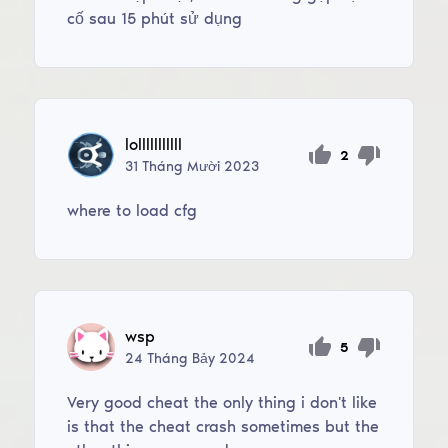
cố sau 15 phút sử dụng
lolllllllllll
2
31
Tháng Mười
2023
where to load cfg
wsp
5
24
Tháng Bảy
2024
Very good cheat the only thing i don't like
is that the cheat crash sometimes but the