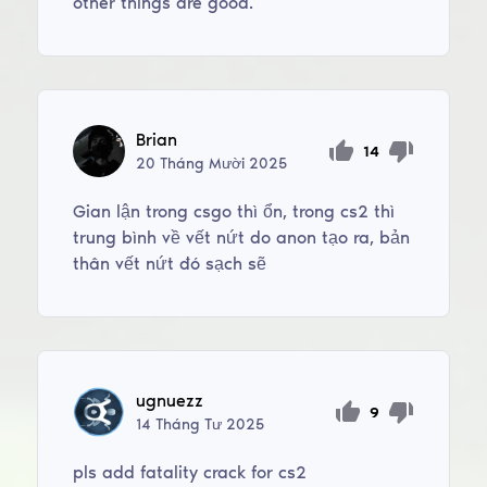
other things are good.
Brian
14
20
Tháng Mười
2025
Gian lận trong csgo thì ổn, trong cs2 thì
trung bình về vết nứt do anon tạo ra, bản
thân vết nứt đó sạch sẽ
ugnuezz
9
14
Tháng Tư
2025
pls add fatality crack for cs2