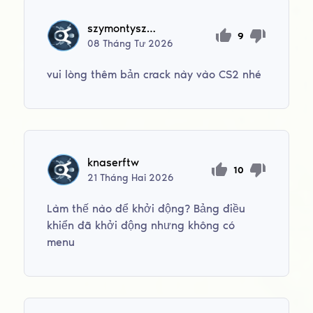
szymontyszka505
9
08
Tháng Tư
2026
vui lòng thêm bản crack này vào CS2 nhé
knaserftw
10
21
Tháng Hai
2026
Làm thế nào để khởi động? Bảng điều
khiển đã khởi động nhưng không có
menu