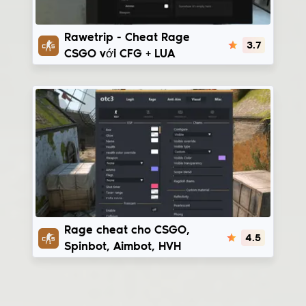
RaweTrip
Rawetrip - Cheat Rage
3.7
CSGO với CFG + LUA
Onetap v3
Rage cheat cho CSGO,
4.5
Spinbot, Aimbot, HVH