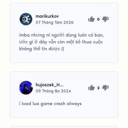
marikurkov
0
07
Tháng Tám
2026
imba nhưng nl người dùng luôn có bạn,
ước gì ở đây vẫn còn một kẻ thua cuộc
không thể tin được ((
hujoszek_HvH
2
09
Tháng Ba
2024
i load lua game crash always