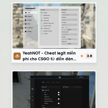
YeahNOT
YeahNOT - Cheat legit miễn
3.8
phí cho CSGO từ diễn đàn
LolzTeam