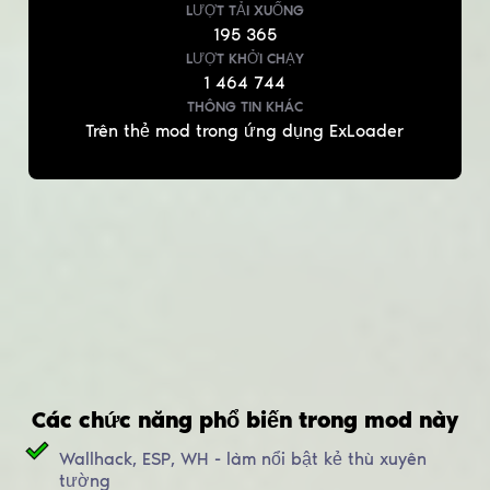
LƯỢT TẢI XUỐNG
195 365
LƯỢT KHỞI CHẠY
1 464 744
THÔNG TIN KHÁC
Trên thẻ mod trong ứng dụng ExLoader
Các chức năng phổ biến trong mod này
Wallhack, ESP, WH - làm nổi bật kẻ thù xuyên
tường