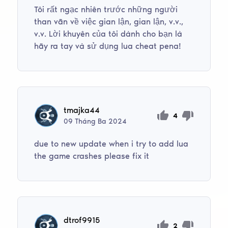
Tôi rất ngạc nhiên trước những người
than vãn về việc gian lận, gian lận, v.v.,
v.v. Lời khuyên của tôi dành cho bạn là
hãy ra tay và sử dụng lua cheat pena!
tmajka44
4
09
Tháng Ba
2024
due to new update when i try to add lua
the game crashes please fix it
dtrof9915
2