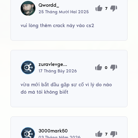
Qwordd_
7
25
Tháng Mười Hai
2025
vui lòng thêm crack này vào cs2
zuravlevgeorgij57
0
17
Tháng Bảy
2026
vừa mới bắt đầu gặp sự cố vì lý do nào
đó mà tôi không biết
3000mark50
7
03
Tháng Năm
2026