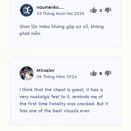
naumenko.strannik2011
2
03
Tháng Mười Hai
2025
Gian lận Imba không gặp sự cố, không
phát hiện
M1rxslxv
8
06
Tháng Năm
2024
I think that the cheat is great, it has a
very nostalgic feel to it, reminds me of
the first time Fatality was cracked. But it
has one of the best visuals ever.