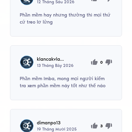
12
Tháng Sáu
2026
Phần mềm hay nhưng thường thì mọi thứ
cứ treo lơ lửng
klancakvladislav93
0
13
Tháng Bảy
2026
Phần mềm Imba, mong mọi người kiểm
tra xem phần mềm này tốt như thế nào
dimanpo13
3
19
Tháng Mười
2025