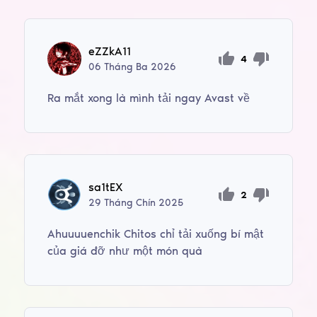
eZZkA11
4
06
Tháng Ba
2026
Ra mắt xong là mình tải ngay Avast về
sa1tEX
2
29
Tháng Chín
2025
Ahuuuuenchik Chitos chỉ tải xuống bí mật
của giá đỡ như một món quà