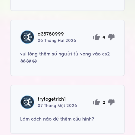
a35780999
4
06
Tháng Hai
2026
vui lòng thêm số người tử vong vào cs2
😭😭😭
trytogetrich1
2
07
Tháng Một
2026
Làm cách nào để thêm cấu hình?