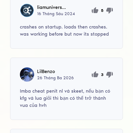
liamuniversal2022
5
16
Tháng Sáu
2024
crashes on startup. loads then crashes.
was working before but now its stopped
LilBenzo
3
26
Tháng Ba
2026
Imba cheat penit nl và skeet, nếu bạn có
kfg và lua giỏi thì bạn có thể trở thành
vua của hvh