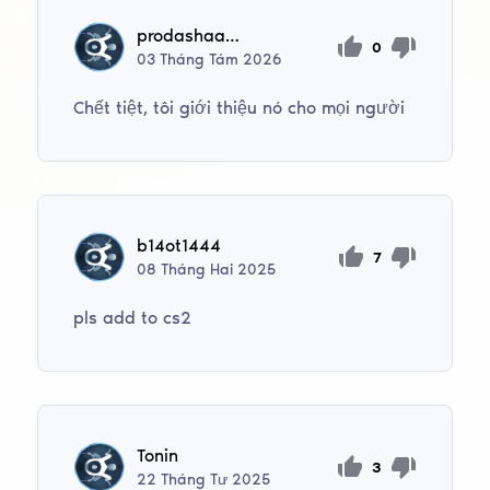
prodashaakkaynta228pr
0
03
Tháng Tám
2026
Chết tiệt, tôi giới thiệu nó cho mọi người
b14ot1444
7
08
Tháng Hai
2025
pls add to cs2
Tonin
3
22
Tháng Tư
2025