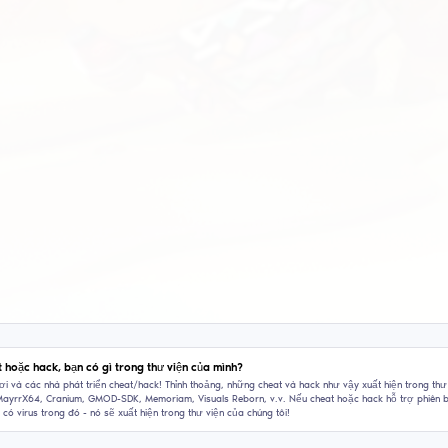
x86-x64
u độc đáo nhưng đẹp mắt, nhiều tính năng và
thống script Lua—mọi thứ bạn cần để chơi thoải
Một mod với
! Mod này kết hợp giao diện thanh lịch với các
tạp và chức
 chọn tùy…
năng, quy tr
giao diện 
 sửa đổi đã lỗi thời
Bản sửa đổi
177K
34K
kila58
8K
5