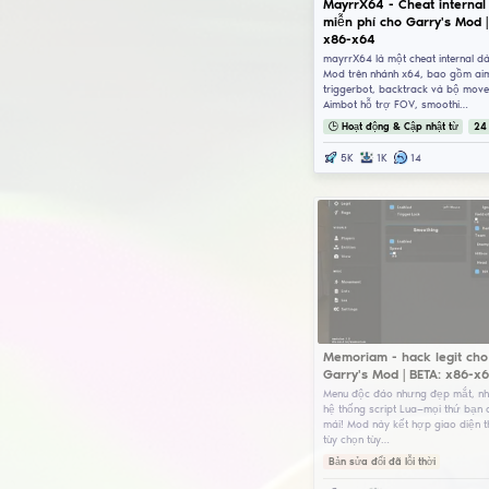
biệ
trê
pro
🕒
Ma
mi
x8