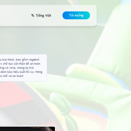
Nhà phát triển
Liên hệ
Thỏa thuận
arry's Mod
được thiết kế để mang lại lợi thế. Chúng tôi cung cấp nhiều loại h
 bạn có thể tải xuống miễn phí. Các cheat của chúng tôi được chế tạo
cấm. Ngoài ra, các công cụ của chúng tôi được đảm bảo không có viru
ác config của mình với các bản vá mới nhất của trò chơi để đảm bảo 
 của chúng tôi và tận hưởng môi trường chơi game không hạn chế và 