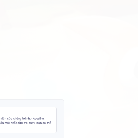
 menu tệ hại, tùy chỉnh cực kỳ phức
 năng mở rộng. Mặc dù có nhiều tính
ình thiết lập của nó có thể quá tải và
người…
 đã lỗi thời
K
pizzadox11
1
2