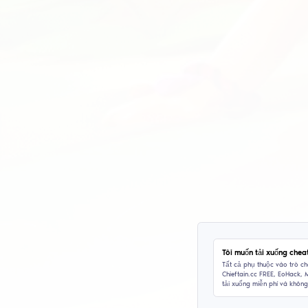
Men
hệ 
mái
tùy
Bản