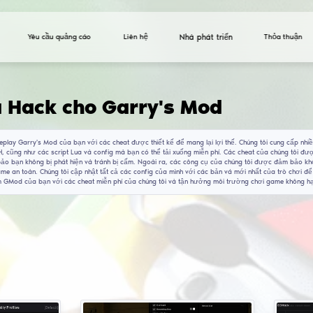
Yêu cầu quảng cáo
Cheat và Hack cho G
Nâng cao gameplay Garry's Mod của bạn với các cheat 
và công cụ HVH, cũng như các script Lua và config mà
với VAC, đảm bảo bạn không bị phát hiện và tránh bị 
nghiệm chơi game an toàn. Chúng tôi cập nhật tất cả c
cao trải nghiệm GMod của bạn với các cheat miễn phí