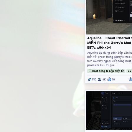
Aq
MI
BE
Aqu