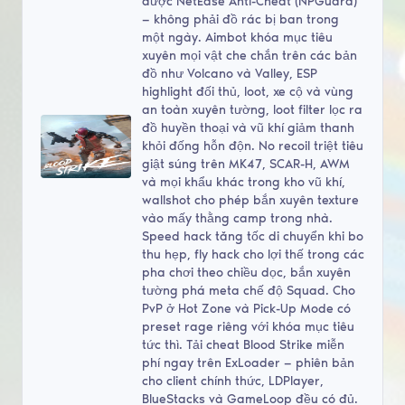
được NetEase Anti-Cheat (NPGuard)
— không phải đồ rác bị ban trong
một ngày. Aimbot khóa mục tiêu
xuyên mọi vật che chắn trên các bản
đồ như Volcano và Valley, ESP
highlight đối thủ, loot, xe cộ và vùng
an toàn xuyên tường, loot filter lọc ra
đồ huyền thoại và vũ khí giảm thanh
khỏi đống hỗn độn. No recoil triệt tiêu
giật súng trên MK47, SCAR-H, AWM
và mọi khẩu khác trong kho vũ khí,
wallshot cho phép bắn xuyên texture
vào mấy thằng camp trong nhà.
Speed hack tăng tốc di chuyển khi bo
thu hẹp, fly hack cho lợi thế trong các
pha chơi theo chiều dọc, bắn xuyên
tường phá meta chế độ Squad. Cho
PvP ở Hot Zone và Pick-Up Mode có
preset rage riêng với khóa mục tiêu
tức thì. Tải cheat Blood Strike miễn
phí ngay trên ExLoader — phiên bản
cho client chính thức, LDPlayer,
BlueStacks và GameLoop đều có đủ.