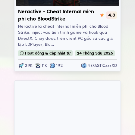
Neractive
Neractive - Cheat Internal miễn
4.3
phí cho BloodStrike
Neractive là cheat internal miễn phí cho Blood
Strike, inject vào tiến trình game và hook qua
DirectX. Chạy được trên client PC gốc và các giả
lập LDPlayer, Blu…
🕒
Hoạt động & Cập nhật
từ
24
Tháng Sáu
2026
29K
11K
192
NEFASTICzzzXD